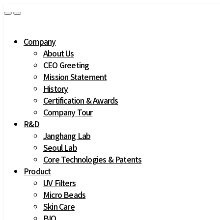
Company
About Us
CEO Greeting
Mission Statement
History
Certification & Awards
Company Tour
R&D
Janghang Lab
Seoul Lab
Core Technologies & Patents
Product
UV Filters
Micro Beads
Skin Care
BIO