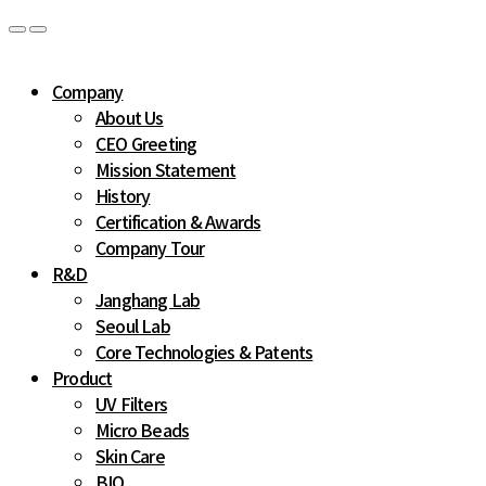
Company
About Us
CEO Greeting
Mission Statement
History
Certification & Awards
Company Tour
R&D
Janghang Lab
Seoul Lab
Core Technologies & Patents
Product
UV Filters
Micro Beads
Skin Care
BIO